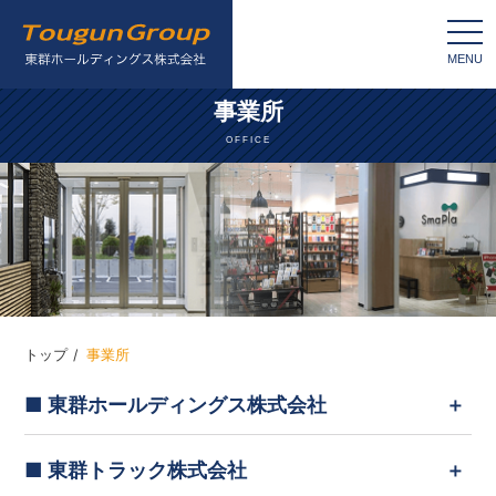
togg
navi
MENU
事業所
OFFICE
トップ
事業所
■ 東群ホールディングス株式会社
■ 東群トラック株式会社